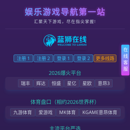
跳转到内容
蓝狮账号申请开通
首页
公司简介
企业简报
解决方案
联络我们
服务政策