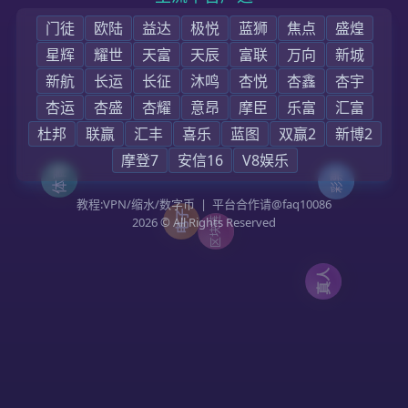
首页
公司简介
企业简报
解决方案
联络我们
服务政策