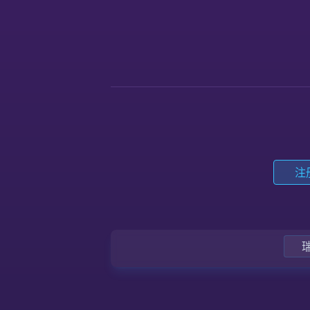
跳转到内容
天火2会员注册系统入口
首页
公司简介
企业简报
解决方案
联络我们
服务政策