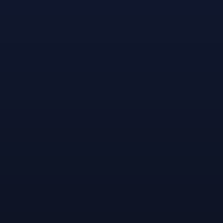
统入口在线”，这让天火2会员注册系统入口网传统垂媒形象增加年